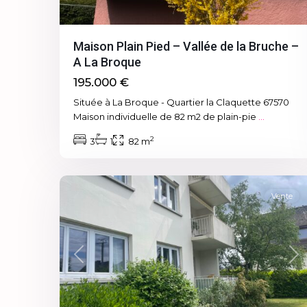
Maison Plain Pied – Vallée de la Bruche –
A La Broque
195.000 €
Située à La Broque - Quartier la Claquette 67570
Maison individuelle de 82 m2 de plain-pie
...
2
3
1
82 m
6
Vente
Previous
Ne