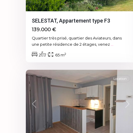
SELESTAT, Appartement type F3
139.000 €
Quartier très prisé, quartier des Aviateurs, dans
une petite résidence de 2 étages, venez
...
2
2
1
65 m
6
Sélestat
Location
Previous
Ne