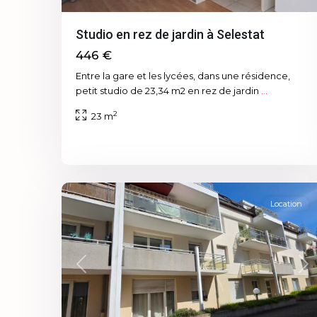
Studio en rez de jardin à Selestat
446 €
Entre la gare et les lycées, dans une résidence,
petit studio de 23,34 m2 en rez de jardin
...
2
23 m
Neudorf
,
12
Strasbourg
Location
Previous
Ne