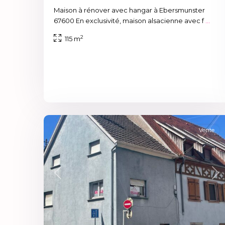
Maison à rénover avec hangar à Ebersmunster
67600 En exclusivité, maison alsacienne avec f
...
2
115 m
6
Sélestat
Vente
Previous
Ne