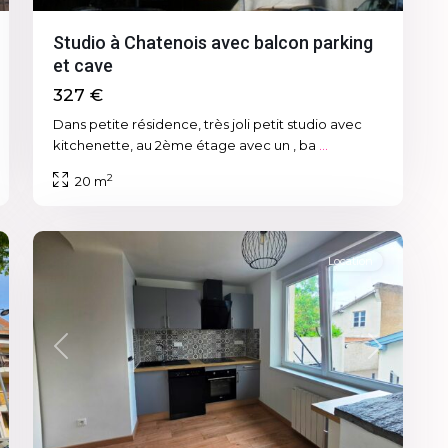
Studio à Chatenois avec balcon parking
et cave
327 €
Dans petite résidence, très joli petit studio avec
kitchenette, au 2ème étage avec un , ba
...
2
20 m
12
Sélestat
Location
xt
Previous
Next