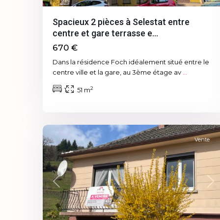
Spacieux 2 pièces à Selestat entre
centre et gare terrasse e...
670 €
Dans la résidence Foch idéalement situé entre le
centre ville et la gare, au 3ème étage av
...
2
1
51 m
la
9
claquette
Vente
Previous
Ne