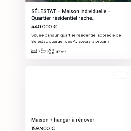
SÉLESTAT – Maison individuelle –
Quartier résidentiel reche...
440.000 €
Située dans un quartier résidentiel apprécié de
Sélestat, quartier des Aviateurs, à proxim
...
2
3
2
117 m
0
Ebersmunster
Vente
Maison + hangar à rénover
159.900 €