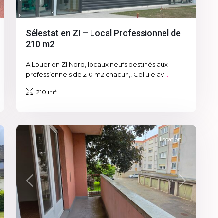
Sélestat en ZI – Local Professionnel de
210 m2
A Louer en ZI Nord, locaux neufs destinés aux
professionnels de 210 m2 chacun,, Cellule av
...
2
210 m
7
Sélestat
Location
xt
Previous
Next