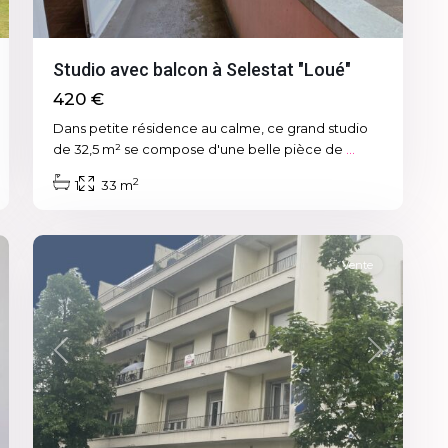
Studio avec balcon à Selestat "Loué"
420 €
Dans petite résidence au calme, ce grand studio
de 32,5 m² se compose d'une belle pièce de
...
2
1
33 m
8
Sélestat
Vente
xt
Previous
Next