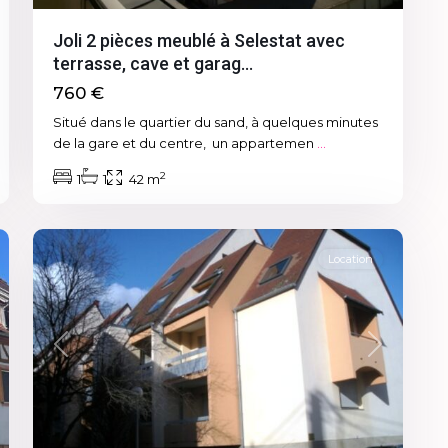
Joli 2 pièces meublé à Selestat avec
terrasse, cave et garag...
760 €
Situé dans le quartier du sand, à quelques minutes
de la gare et du centre, un appartemen
...
2
1
1
42 m
2
Charenois
Location
xt
Previous
Next