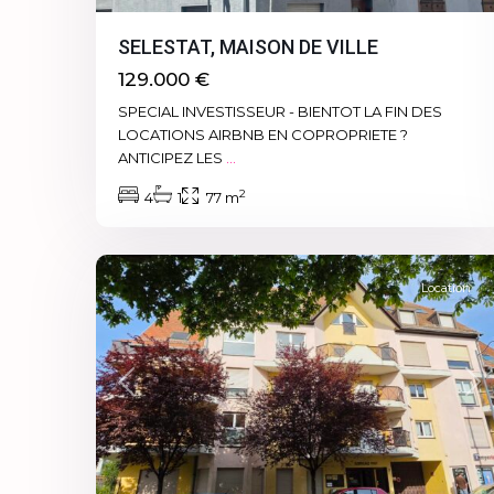
SELESTAT, MAISON DE VILLE
129.000 €
SPECIAL INVESTISSEUR - BIENTOT LA FIN DES
LOCATIONS AIRBNB EN COPROPRIETE ?
ANTICIPEZ LES
...
2
4
1
77 m
1
67600
Location
Previous
Ne