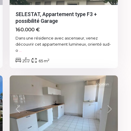
SELESTAT, Appartement type F3 +
possibilité Garage
160.000 €
Dans une résidence avec ascenseur, venez
découvrir cet appartement lumineux, orienté sud-
o
...
2
2
1
65 m
10
Sélestat
Location
xt
Previous
Next