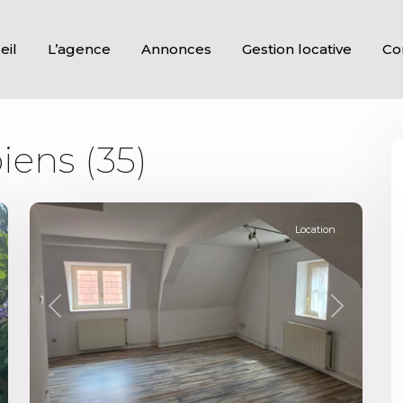
eil
L’agence
Annonces
Gestion locative
Co
iens (35)
Centre
,
9
Sélestat
Location
xt
Previous
Next