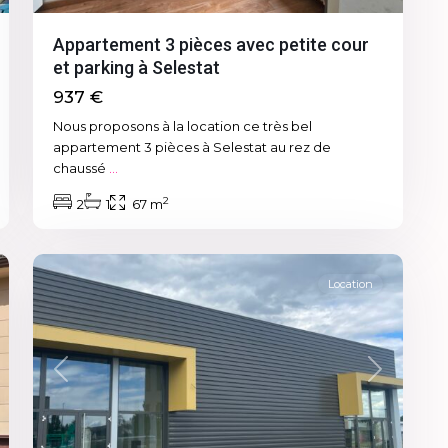
Appartement 3 pièces avec petite cour
et parking à Selestat
937 €
Nous proposons à la location ce très bel
appartement 3 pièces à Selestat au rez de
chaussé
...
2
2
1
67 m
3
Location
xt
Previous
Next