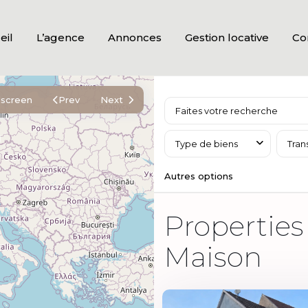
eil
L’agence
Annonces
Gestion locative
Co
lscreen
Prev
Next
Type de biens
Tran
Autres options
Properties 
Maison
7
67600