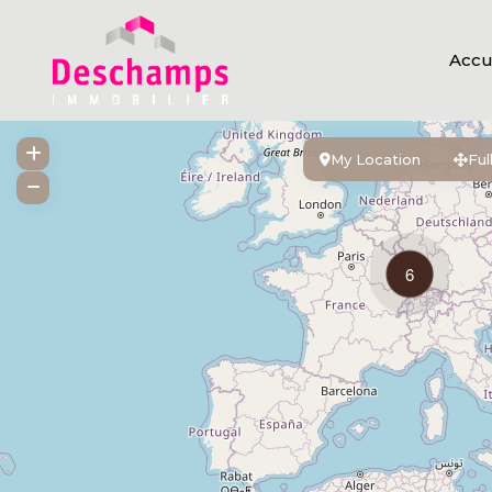
Accu
My Location
Ful
6