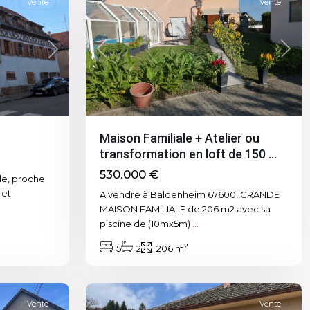
Vente
Vente
Previous
Next
Next
Maison Familiale + Atelier ou
transformation en loft de 150 ...
530.000 €
lle, proche
 et
A vendre à Baldenheim 67600, GRANDE
MAISON FAMILIALE de 206 m2 avec sa
piscine de (10mx5m)
...
2
5
2
206 m
la
9
claquette
Vente
Vente