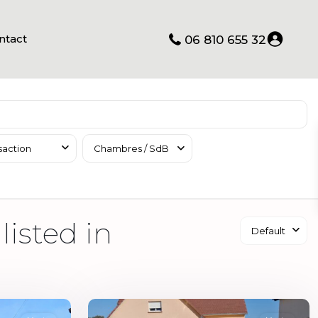
ntact
06 810 655 32
saction
Chambres / SdB
listed in
Default
5