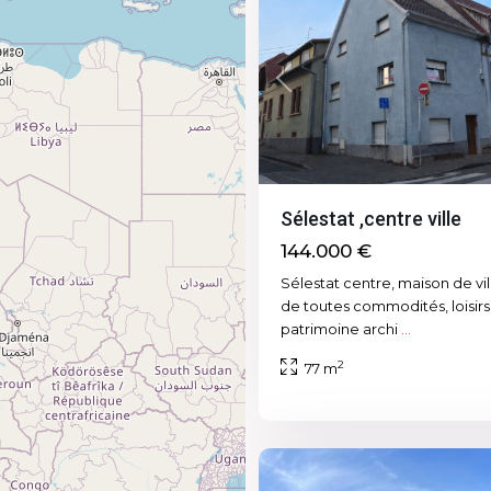
Previous
Sélestat ,centre ville
144.000 €
Sélestat centre, maison de vi
de toutes commodités, loisirs
patrimoine archi
...
2
77 m
4