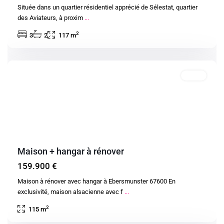
Située dans un quartier résidentiel apprécié de Sélestat, quartier
des Aviateurs, à proxim
...
2
3
2
117 m
Ebersmunster
Vente
Maison + hangar à rénover
159.900 €
Maison à rénover avec hangar à Ebersmunster 67600 En
exclusivité, maison alsacienne avec f
...
2
115 m