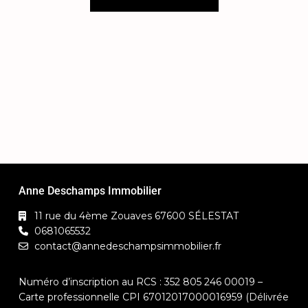
Anne Deschamps Immobilier
11 rue du 4ème Zouaves 67600 SÉLESTAT
0681065532
contact@annedeschampsimmobilier.fr
Numéro d’inscription au RCS : 352 805 246 00019 –
Carte professionnelle CPI 67012017000016959 (Délivrée