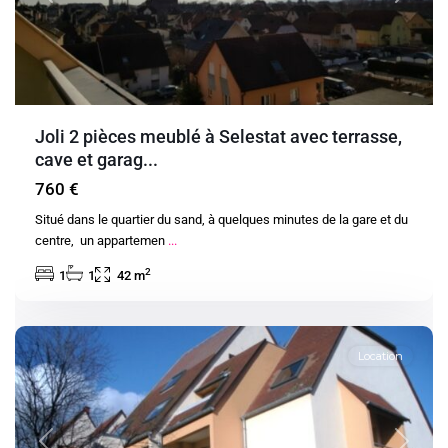
Joli 2 pièces meublé à Selestat avec terrasse,
cave et garag...
760 €
Situé dans le quartier du sand, à quelques minutes de la gare et du
centre, un appartemen
...
2
1
1
42 m
Charenois
Location
Previous
Next