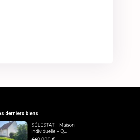
s derniers biens
SÉLESTAT – Maison
individuelle – Q...
440.000 €