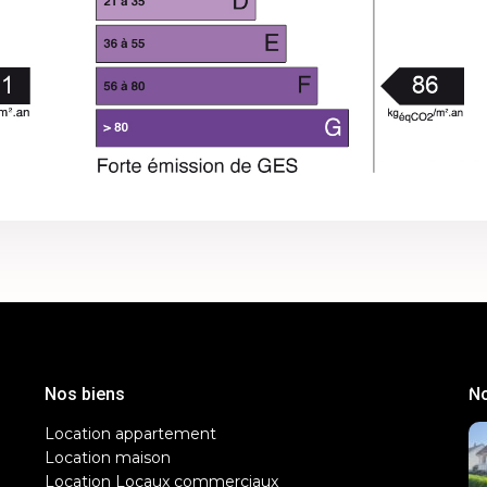
Nos biens
No
Location appartement
Location maison
Location Locaux commerciaux