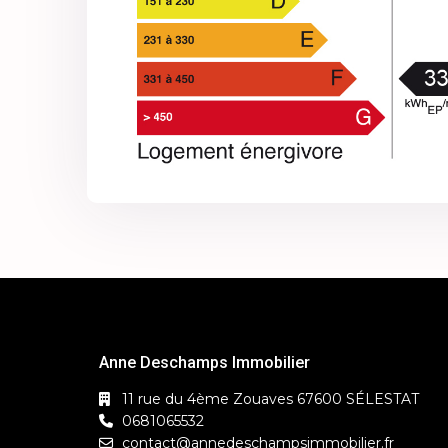
Anne Deschamps Immobilier
11 rue du 4ème Zouaves 67600 SÉLESTAT
0681065532
contact@annedeschampsimmobilier.fr