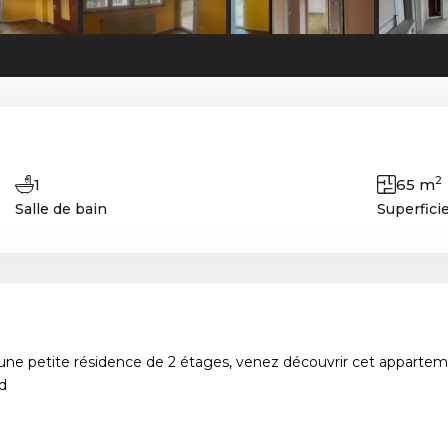
2
1
65 m
Salle de bain
Superfici
ns une petite résidence de 2 étages, venez découvrir cet appartem
d