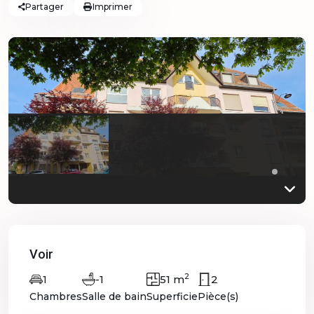
Partager
Imprimer
Voir
2
-1
51 m
2
1
Chambres
Salle de bain
Superficie
Pièce(s)