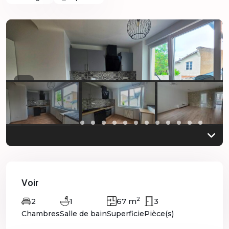
Previous
Previo
Voir
2
1
67 m
3
2
Chambres
Salle de bain
Superficie
Pièce(s)