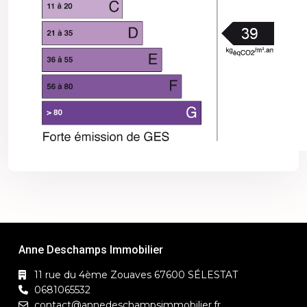
Anne Deschamps Immobilier
11 rue du 4ème Zouaves 67600 SÉLESTAT
0681065532
contact@annedeschampsimmobilier.fr