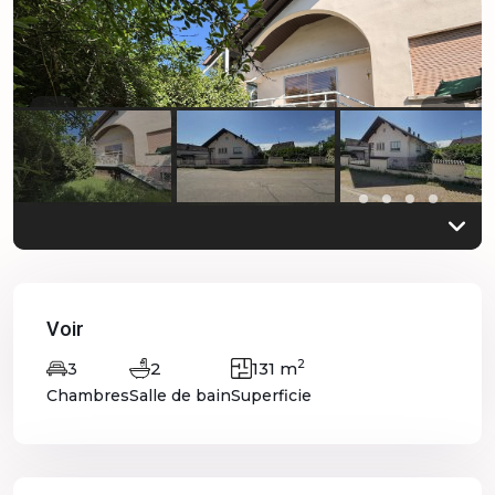
Previous
Previo
Voir
2
2
131 m
3
Chambres
Salle de bain
Superficie