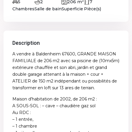
2
2
206 m
7
5
Chambres
Salle de bain
Superficie
Pièce(s)
Description
A vendre à Baldenheim 67600, GRANDE MAISON
FAMILIALE de 206 m2 avec sa piscine de (10mx5m)
extérieure chauffée et son abri, jardin et grand
double garage attenant à la maison + cour +
ATELIER de 150 m2 indépendant ou possibilités de
transformer en loft sur 13 ares de terrain.
Maison d’habitation de 2002, de 206 m2 :
A SOUS-SOL : – cave – chaudière gaz sol
Au RDC :
– 1 entrée,
– 1 chambre