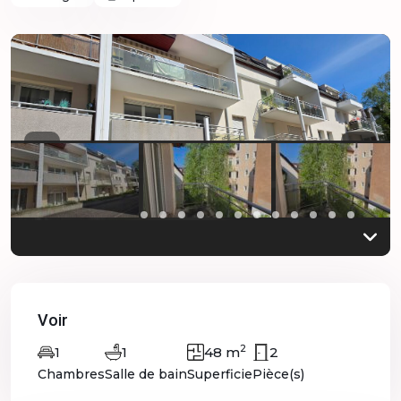
Previous
Previo
Voir
2
1
48 m
2
1
Chambres
Salle de bain
Superficie
Pièce(s)